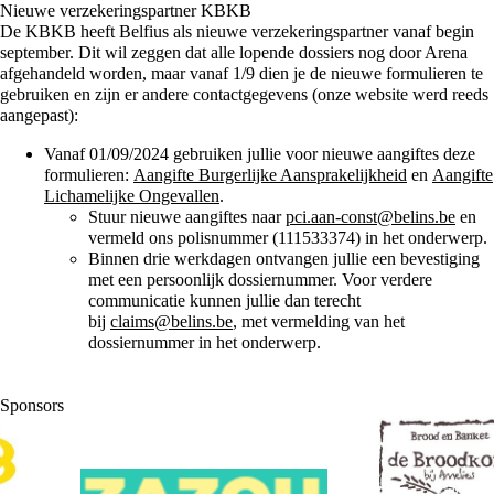
Nieuwe verzekeringspartner KBKB
De KBKB heeft Belfius als nieuwe verzekeringspartner vanaf begin
september. Dit wil zeggen dat alle lopende dossiers nog door Arena
afgehandeld worden, maar vanaf 1/9 dien je de nieuwe formulieren te
gebruiken en zijn er andere contactgegevens (onze website werd reeds
aangepast):
Vanaf 01/09/2024 gebruiken jullie voor nieuwe aangiftes deze
formulieren:
Aangifte Burgerlijke Aansprakelijkheid
en
Aangifte
Lichamelijke Ongevallen
.
Stuur nieuwe aangiftes naar
pci.aan-const@belins.be
en
vermeld ons polisnummer (111533374) in het onderwerp.
Binnen drie werkdagen ontvangen jullie een bevestiging
met een persoonlijk dossiernummer. Voor verdere
communicatie kunnen jullie dan terecht
bij
claims@belins.be
, met vermelding van het
dossiernummer in het onderwerp.
Sponsors